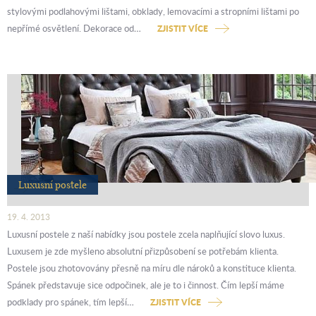
stylovými podlahovými lištami, obklady, lemovacími a stropními lištami po
nepřímé osvětlení. Dekorace od…
ZJISTIT VÍCE
Luxusní postele
19. 4. 2013
Luxusní postele z naší nabídky jsou postele zcela naplňující slovo luxus.
Luxusem je zde myšleno absolutní přizpůsobení se potřebám klienta.
Postele jsou zhotovovány přesně na míru dle nároků a konstituce klienta.
Spánek představuje sice odpočinek, ale je to i činnost. Čím lepší máme
podklady pro spánek, tím lepší…
ZJISTIT VÍCE