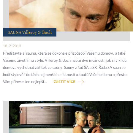
SAUNA Villeroy & Boch
18. 2. 2013
Představte si saunu, která se dokonale přizpůsobí Vašemu domovu a také
Vašemu životnímu stylu. Villeroy & Boch nabízí dvě možnosti, jak si v klidu
domova vychutnat zážitek ze sauny. Sauny z řad SA a SX. Řada SA saun se
hodí stylově i do těch nejmenších místností a koutů Vašeho domu a přesto
Vám přinese ten nejlepší…
ZJISTIT VÍCE