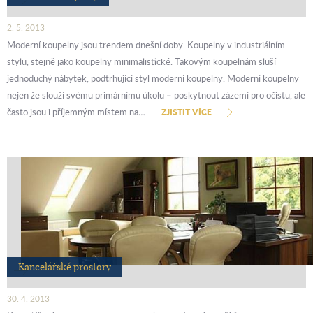
2. 5. 2013
Moderní koupelny jsou trendem dnešní doby. Koupelny v industriálním
stylu, stejně jako koupelny minimalistické. Takovým koupelnám sluší
jednoduchý nábytek, podtrhující styl moderní koupelny. Moderní koupelny
nejen že slouží svému primárnímu úkolu – poskytnout zázemí pro očistu, ale
často jsou i příjemným místem na…
ZJISTIT VÍCE
Kancelářské prostory
30. 4. 2013