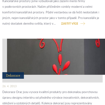
Kancelářské prostory jsme vybudovali jako zázemí menší firmy
v podkrovních prostorách. Našim přičiněním vznikly moderní a velmi
komfortní kancelářské prostory. Půdní vestavbou se dá řešit nedostatek i
jiných, nejen kancelářských prostor jako v tomto případě. Pro kanceláře je
nutný dostatek denního světla, který v…
ZJISTIT VÍCE
Dekorace
26. 4. 2013
Dekorace Orac jsou vysoce kvalitní produkty pro dokonalou povrchovou
úpravu designu interiéru od předního výrobce inovativních, dekorativních,
obložení a ozdobných detailů. Kolekce dekorací jsou reprezentovány