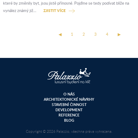
které by změnily byt, jsou jistě přínosné. Pojďme se tedy podívat blíže na
vynález známý již…
ZJISTIT VÍCE
◀
1
2
3
4
▶
O NÁS
ARCHITEKTONICKÉ NÁVRHY
STAVEBNÍ ČINNOST
DEVELOPMENT
REFERENCE
BLOG
Copyright © 2026 Palazzio, všechna práva vyhrazena.