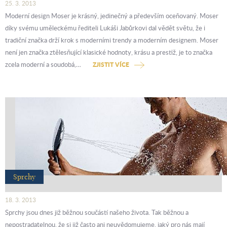
25. 3. 2013
Moderní design Moser je krásný, jedinečný a především oceňovaný. Moser
díky svému uměleckému řediteli Lukáši Jabůrkovi dal vědět světu, že i
tradiční značka drží krok s moderními trendy a moderním designem. Moser
není jen značka ztělesňující klasické hodnoty, krásu a prestiž, je to značka
zcela moderní a soudobá,…
ZJISTIT VÍCE
Sprchy
18. 3. 2013
Sprchy jsou dnes již běžnou součástí našeho života. Tak běžnou a
nepostradatelnou, že si již často ani neuvědomujeme, jaký pro nás mají