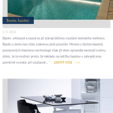
Bazén, bazény,
1. 4. 2013
Bazén, whirpool a sauna se již stávají běžnou součástí domácího wellness.
Bazén u domu byl vždy známkou jisté prestiže. Mnoho z těchto bazénů,
postavených klasickou technologií však již dnes zpravidla neslouží svému
účelu. Je to možná i proto, že náklady na údržbu bazénu v zahradě jsou
poměrně vysoké, při současně…
ZJISTIT VÍCE