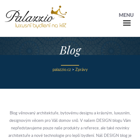
MENU
Blog
palazzio.cz
>
Zprávy
Blog věnovaný architektuře, bytovému designu a krásným, luxusním,
designovým věcem pro Váš domov snů. V našem DESIGN blogu Vám
nepředstavujeme pouze naše produkty a referece, ale také novinky
architektuře a nové technologie pro lepší bydlení. Náš DESIGN blog je