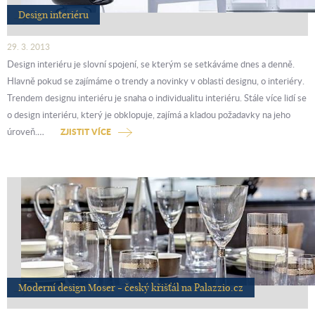
Design interiéru
29. 3. 2013
Design interiéru je slovní spojení, se kterým se setkáváme dnes a denně.
Hlavně pokud se zajímáme o trendy a novinky v oblasti designu, o interiéry.
Trendem designu interiéru je snaha o individualitu interiéru. Stále více lidí se
o design interiéru, který je obklopuje, zajímá a kladou požadavky na jeho
úroveň.…
ZJISTIT VÍCE
Moderní design Moser - český křišťál na Palazzio.cz