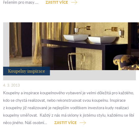
řešením pro masy.…
ZJISTIT VÍCE
Koupelny inspirace
4. 3. 2013
Koupelny a inspirace koupelnového vybavení je velmi důležitá pro každého,
kdo se chystá realizovat, nebo rekonstruovat svou koupelnu. Inspirace
z koupelny již realizované je nejlepším vodítkem investora kudy realizaci
koupelny směřovat. Každý z nás má sklony k jistému stylu, každému se líbí
něco jiného. Náš osobní…
ZJISTIT VÍCE