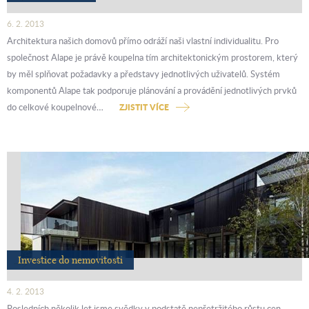
6. 2. 2013
Architektura našich domovů přímo odráží naši vlastní individualitu. Pro
společnost Alape je právě koupelna tím architektonickým prostorem, který
by měl splňovat požadavky a představy jednotlivých uživatelů. Systém
komponentů Alape tak podporuje plánování a provádění jednotlivých prvků
do celkové koupelnové…
ZJISTIT VÍCE
Investice do nemovitosti
4. 2. 2013
Posledních několik let jsme svědky v podstatě nepřetržitého růstu cen