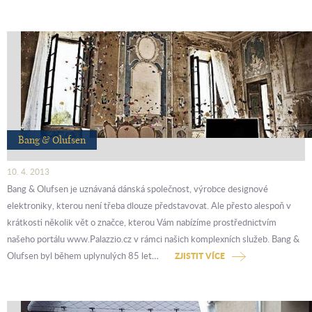
Bang & Olufsen
10. 4. 2013
Bang & Olufsen je uznávaná dánská společnost, výrobce designové
elektroniky, kterou není třeba dlouze představovat. Ale přesto alespoň v
krátkosti několik vět o značce, kterou Vám nabízíme prostřednictvím
našeho portálu www.Palazzio.cz v rámci našich komplexních služeb. Bang &
Olufsen byl během uplynulých 85 let…
ZJISTIT VÍCE