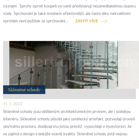
význam. Sprchy oproti koupeli ve vaně představují nezanedbatelnou úsporu
vody. Sprchování je také mnohem efektivnější, ale často díky nekvalitním
sprchám není požitek ze sprchování…
ZJISTIT VÍCE
Skleněné schody
11. 3. 2013
Skleněné schody jsou oblíbeným architektonickým prvkem, ale i ozdobou
interiéru. Skleněné schody působí jako umělecký artefakt, pozvedají úroveň
obytného prostoru, dodávají mu jistou prestiž vypovídají o investorovi, že
se zajímá o design a dokáže ocenit kvalitu. Skleněné schody jistě nejsou