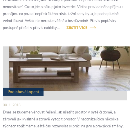
nemovitostí. Často jde o nákup jako investici. Vidina pravidelného příjmu z
pronájmu na pozadí nepřetržitého růstu tržní ceny bytu je pochopitelně
velmi lákavá. Avšak nic neroste věčně a bezdůvodně. Převis poptávky
postupně přešel v převis nabídky…
ZJISTIT VÍCE
Podlahové topení
30. 1. 2013
Dnes se budeme věnovat řešení, jak ušetřit prostor v bytě či domě, a
zároveň jak kvalitně a zdravě vytopit prostor. V nadcházejících několika
týdnech totiž máme ještě čas rozmyslet si práci na jaro a praktické změny,