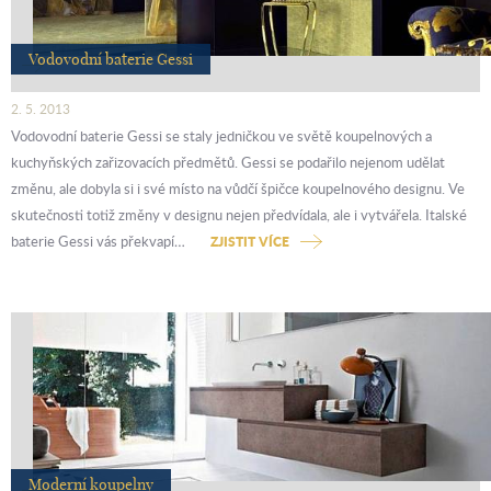
Vodovodní baterie Gessi
2. 5. 2013
Vodovodní baterie Gessi se staly jedničkou ve světě koupelnových a
kuchyňských zařizovacích předmětů. Gessi se podařilo nejenom udělat
změnu, ale dobyla si i své místo na vůdčí špičce koupelnového designu. Ve
skutečnosti totiž změny v designu nejen předvídala, ale i vytvářela. Italské
baterie Gessi vás překvapí…
ZJISTIT VÍCE
Moderní koupelny