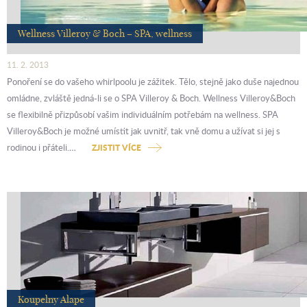
Wellness Villeroy & Boch – SPA, wellness
11. 2. 2013
Ponoření se do vašeho whirlpoolu je zážitek. Tělo, stejně jako duše najednou
omládne, zvláště jedná-li se o SPA Villeroy & Boch. Wellness Villeroy&Boch
se flexibilně přizpůsobí vašim individuálním potřebám na wellness. SPA
Villeroy&Boch je možné umístit jak uvnitř, tak vně domu a užívat si jej s
rodinou i přáteli.…
ZJISTIT VÍCE
Koupelny Alape