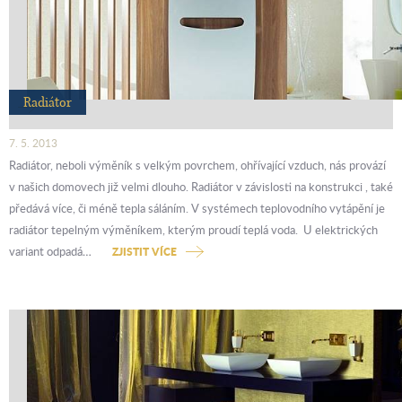
Radiátor
7. 5. 2013
Radiátor, neboli výměník s velkým povrchem, ohřívající vzduch, nás provází
v našich domovech již velmi dlouho. Radiátor v závislosti na konstrukci , také
předává více, či méně tepla sáláním. V systémech teplovodního vytápění je
radiátor tepelným výměníkem, kterým proudí teplá voda. U elektrických
variant odpadá…
ZJISTIT VÍCE