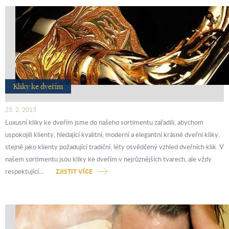
Kliky ke dveřím
25. 2. 2013
Luxusní kliky ke dveřím jsme do našeho sortimentu zařadili, abychom
uspokojili klienty, hledající kvalitní, moderní a elegantní krásné dveřní kliky,
stejně jako klienty požadující tradiční, léty osvědčený vzhled dveřních klik. V
našem sortimentu jsou kliky ke dveřím v nejrůznějších tvarech, ale vždy
respektující…
ZJISTIT VÍCE