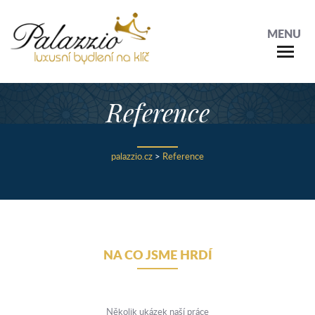
MENU
Reference
palazzio.cz
>
Reference
NA CO JSME HRDÍ
Několik ukázek naší práce